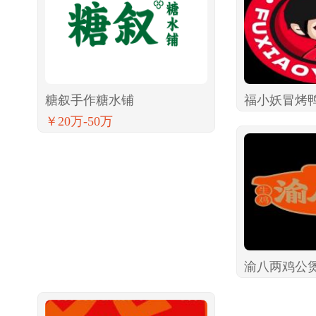
糖叙手作糖水铺
福小妖冒烤
￥20万-50万
渝八两鸡公