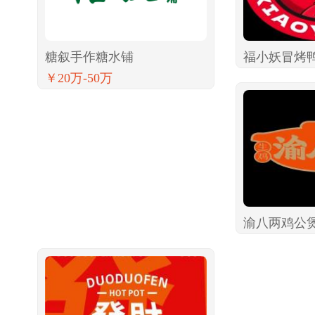
糖叙手作糖水铺
福小妖冒烤
￥20万-50万
渝八两鸡公