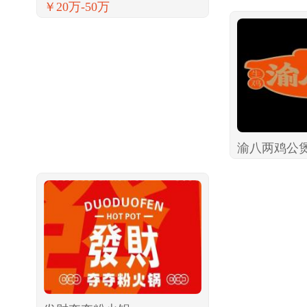
￥20万-50万
渝八两鸡公