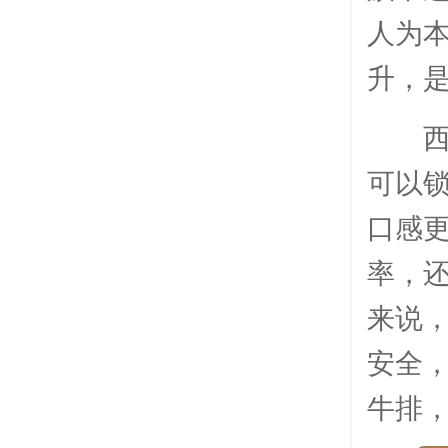
人为
升，
可以
口感
率，
来说
安全
牛排