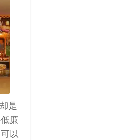
但却是
格低廉
，可以