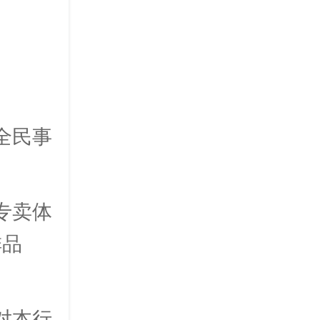
全民事
专卖体
排品
对本行