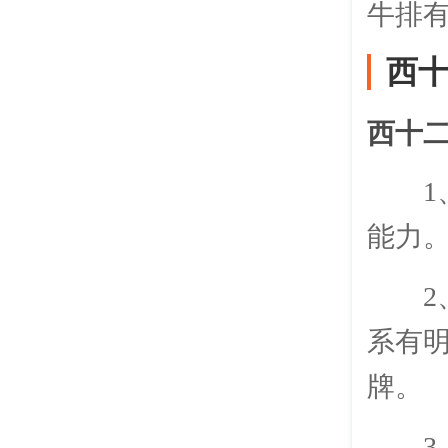
牛排
西
西十
能力
系有
牌。