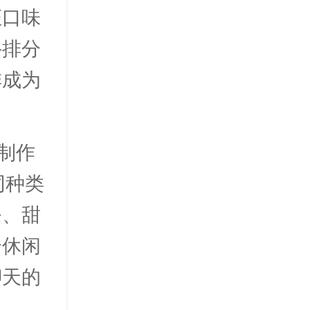
证口味
牛排分
排成为
式制作
同种类
条、甜
个休闲
聊天的