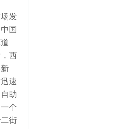
市场发
。中国
车道
后，西
料新
排迅速
，自助
的一个
十二街