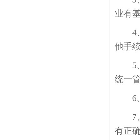
业有
他手
统一
有正