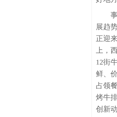
展趋
正迎
上，西
12街
鲜、价
占领
烤牛
创新