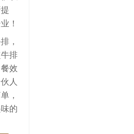
新提
企业！
牛排，
使牛排
用餐效
合伙人
简单，
美味的