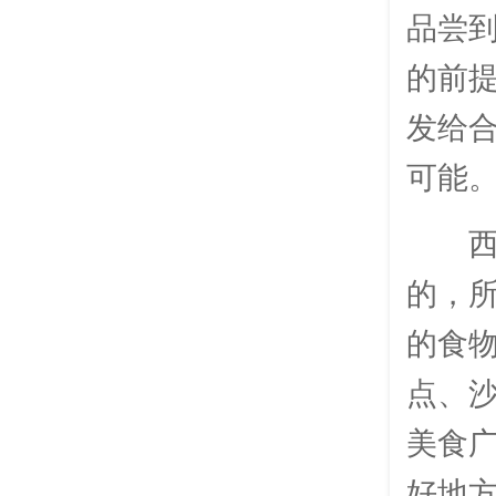
品尝到
的前
发给
可能
西
的，所
的食
点、沙
美食
好地